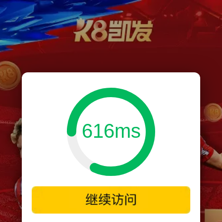
616ms